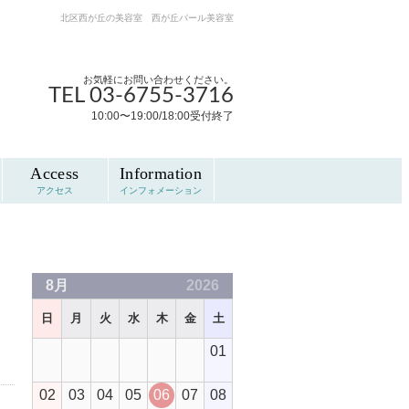
北区西が丘の美容室 西が丘パール美容室
お気軽にお問い合わせください。
TEL 03-6755-3716
10:00〜19:00/18:00受付終了
Access
Information
アクセス
インフォメーション
8月
2026
日
月
火
水
木
金
土
01
02
03
04
05
06
07
08